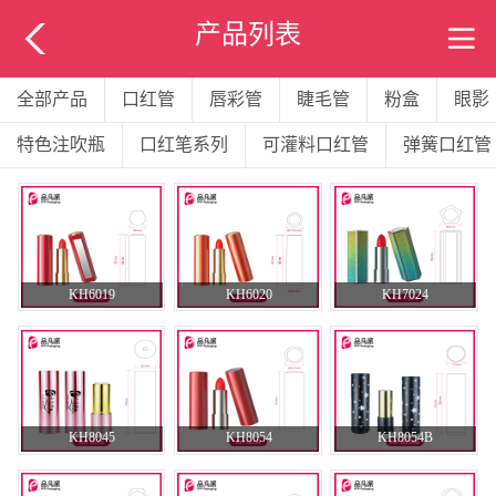
产品列表
全部产品
口红管
唇彩管
睫毛管
粉盒
眼影
特色注吹瓶
口红笔系列
可灌料口红管
弹簧口红管
KH6019
KH6020
KH7024
KH8045
KH8054
KH8054B