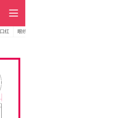
口红
眼线瓶
粉底条
套系
眼线膏
吸油滚